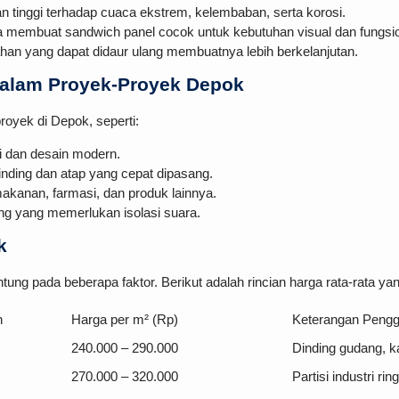
an tinggi terhadap cuaca ekstrem, kelembaban, serta korosi.
na membuat sandwich panel cocok untuk kebutuhan visual dan fungsio
ahan yang dapat didaur ulang membuatnya lebih berkelanjutan.
alam Proyek-Proyek Depok
royek di Depok, seperti:
i dan desain modern.
inding dan atap yang cepat dipasang.
kanan, farmasi, dan produk lainnya.
ng yang memerlukan isolasi suara.
k
tung pada beberapa faktor. Berikut adalah rincian harga rata-rata ya
n
Harga per m² (Rp)
Keterangan Peng
240.000 – 290.000
Dinding gudang, k
270.000 – 320.000
Partisi industri rin