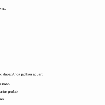
nal.
ng dapat Anda jadikan acuan:
gunaan
antor prefab
gan