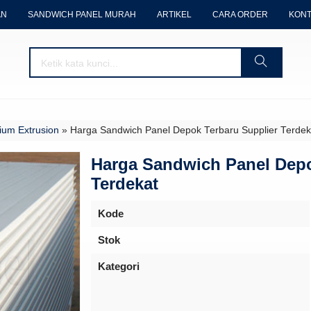
AN
SANDWICH PANEL MURAH
ARTIKEL
CARA ORDER
KONT
ium Extrusion
»
Harga Sandwich Panel Depok Terbaru Supplier Terdek
Harga Sandwich Panel Depo
Terdekat
Kode
Stok
Kategori