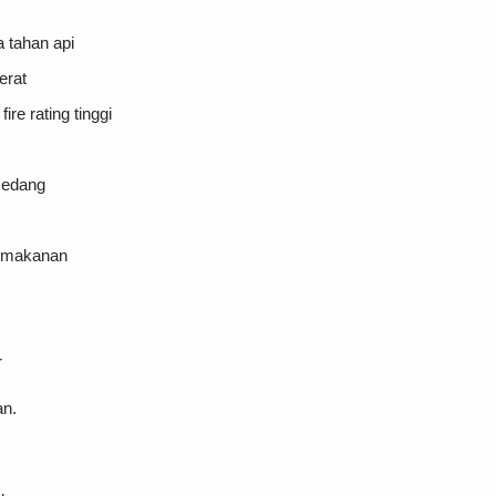
 tahan api
erat
re rating tinggi
sedang
i makanan
r
an.