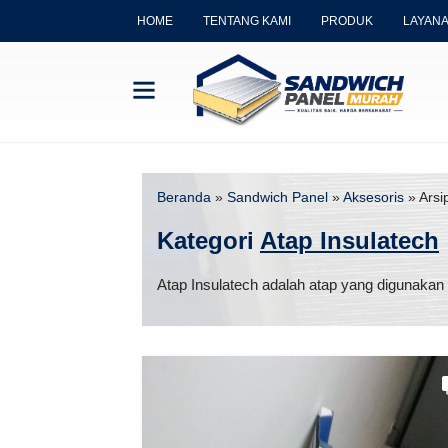
HOME
TENTANG KAMI
PRODUK
LAYAN
Beranda
»
Sandwich Panel
»
Aksesoris
»
Arsi
Kategori
Atap Insulatech
Atap Insulatech adalah atap yang digunaka