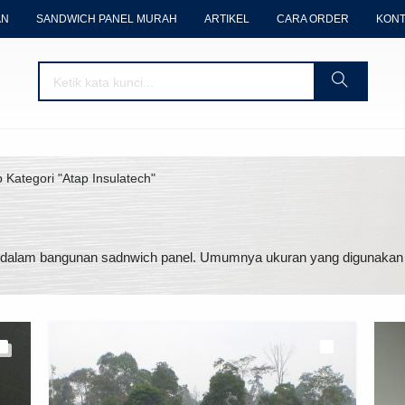
AN
SANDWICH PANEL MURAH
ARTIKEL
CARA ORDER
KONT
p Kategori "Atap Insulatech"
n dalam bangunan sadnwich panel. Umumnya ukuran yang digunakan ya