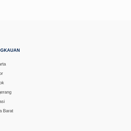
NGKAUAN
rta
or
ok
gerang
asi
a Barat