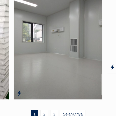
1
2
3
Selanjutnya