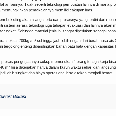
lahan lainnya. Tidak seperti teknologi pembuatan lainnya di mana pr
ga memungkinkan pemakaiannya memiliki cakupan luas.
em bekisting akan hilang, serta dari prosesnya yang terdiri dari r
eperti sistem aerasi, teknologi juga tahapan evakuasi dan lainnya a
ningkat. Sehingga material jenis ini sangat diperlukan sebagai bahan
berat sekitar 700kg /m³ sehingga jauh lebih ringan dari berat masa ai
ni tergolong enteng dibandingkan bahan batu bata dengan kapasitas b
ni proses pengerjaannya cukup memerlukan 4 orang tenaga kerja bi
 40 m² bisa dikerjakan hanya dalam kurun waktu sehari dan langsun
di lebih singkat dan biaya operasional bisa ditekan menjadi hemat.
ulvert Bekasi