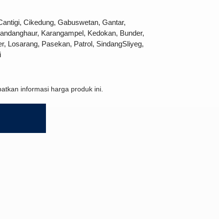
Cantigi, Cikedung, Gabuswetan, Gantar,
 Kandanghaur, Karangampel, Kedokan, Bunder,
, Losarang, Pasekan, Patrol, SindangSliyeg,
i
tkan informasi harga produk ini.