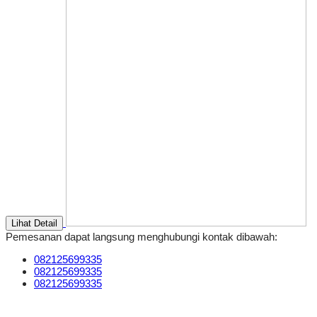
Lihat Detail
Pemesanan dapat langsung menghubungi kontak dibawah:
082125699335
082125699335
082125699335