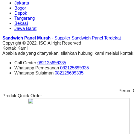
Jakarta
Bogor
Depok
Tangerang
Bekasi
Jawa Barat
Sandwich Panel Murah
- Supplier Sandwich Panel Terdekat
Copyright © 2022. ISG Allright Reserved
Kontak Kami
Apabila ada yang ditanyakan, silahkan hubungi kami melalui kontak 
Call Center
082125699335
Whatsapp
Pemesanan
082125699335
Whatsapp
Sulaiman
082125699335
Perum G
Produk Quick Order