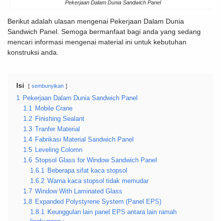
Pekerjaan Dalam Dunia Sandwich Panel
Berikut adalah ulasan mengenai Pekerjaan Dalam Dunia
Sandwich Panel. Semoga bermanfaat bagi anda yang sedang
mencari informasi mengenai material ini untuk kebutuhan
konstruksi anda.
Isi
sembunyikan
1
Pekerjaan Dalam Dunia Sandwich Panel
1.1
Mobile Crane
1.2
Finishing Sealant
1.3
Tranfer Material
1.4
Fabrikasi Material Sandwich Panel
1.5
Leveling Colomn
1.6
Stopsol Glass for Window Sandwich Panel
1.6.1
Beberapa sifat kaca stopsol
1.6.2
Warna kaca stopsol tidak memudar
1.7
Window With Laminated Glass
1.8
Expanded Polystyrene System (Panel EPS)
1.8.1
Keunggulan lain panel EPS antara lain ramah